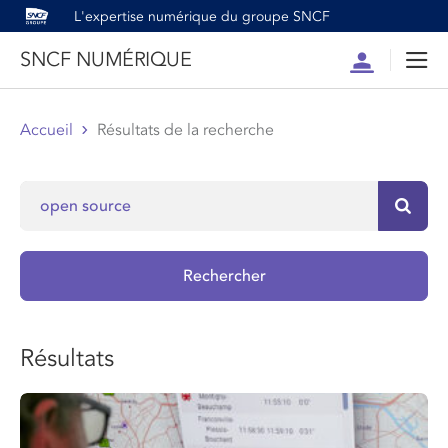
L'expertise numérique du groupe SNCF
SNCF NUMÉRIQUE
Compte
Men
Accueil
Résultats de la recherche
Reche
Rechercher
Résultats