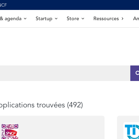
SNCF
 & agenda
Startup
Store
Ressources
Am
plications trouvées (492)