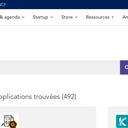
SNCF
 & agenda
Startup
Store
Ressources
Am
plications trouvées (492)