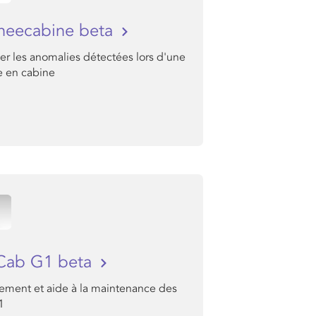
neecabine beta
er les anomalies détectées lors d'une
e en cabine
Cab G1 beta
nement et aide à la maintenance des
1