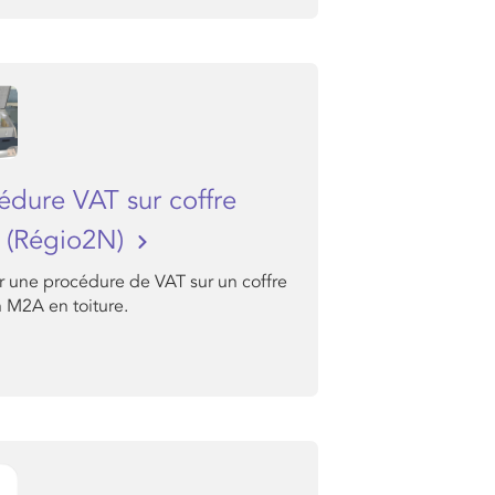
édure VAT sur coffre
 (Régio2N)
r une procédure de VAT sur un coffre
n M2A en toiture.