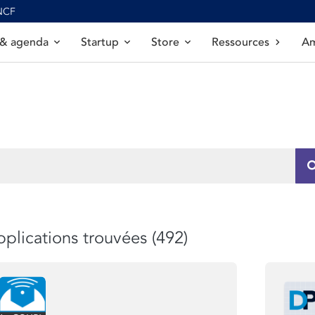
SNCF
 & agenda
Startup
Store
Ressources
Am
plications trouvées (492)