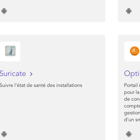
Suricate
Opt
Suivre l'état de santé des installations
Portai
pour la
de cong
compteu
gestion
d’un s