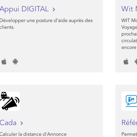
Appui DIGITAL
Wit 
Développer une posture d’aide auprès des
WIT Mob
clients.
Voyageu
prochai
circula
encor
Cada
Réfé
Calculer la distance d'Annonce
Permet