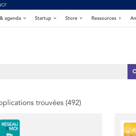
SNCF
 & agenda
Startup
Store
Ressources
Am
plications trouvées (492)