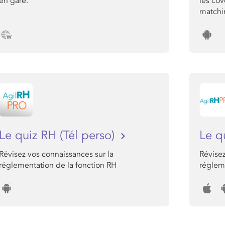
en gare.
les co
matchin
Le quiz RH (Tél perso)
Le q
Révisez vos connaissances sur la
Révisez
réglementation de la fonction RH
réglem