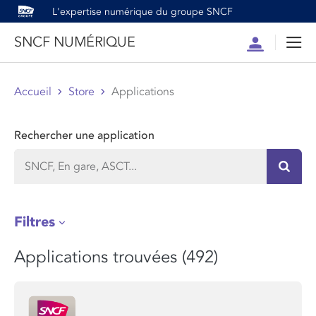
L'expertise numérique du groupe SNCF
SNCF NUMÉRIQUE
Compte
Men
Accueil
Store
Applications
Rechercher une application
Recher
Filtres
Applications trouvées (492)