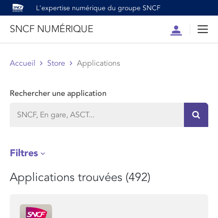
L'expertise numérique du groupe SNCF
SNCF NUMÉRIQUE
Compte
Men
Accueil
Store
Applications
Rechercher une application
Recher
Filtres
Applications trouvées (492)