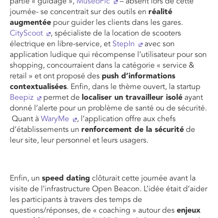
partie « guidage »,
MuseoPic
– absent lors de cette
journée- se concentrait sur des outils en
réalité
augmentée
pour guider les clients dans les gares.
CityScoot
, spécialiste de la location de scooters
électrique en libre-service, et
StepIn
avec son
application ludique qui récompense l’utilisateur pour son
shopping, concourraient dans la catégorie « service &
retail » et ont proposé des
push d’informations
contextualisées
. Enfin, dans le thème ouvert, la startup
Beepiz
permet de
localiser un travailleur isolé
ayant
donné l’alerte pour un problème de santé ou de sécurité.
Quant à
WaryMe
, l’application offre aux chefs
d’établissements un
renforcement de la sécurité
de
leur site, leur personnel et leurs usagers.
Enfin, un
speed dating
clôturait cette journée avant la
visite de l’infrastructure Open Beacon. L’idée était d’aider
les participants à travers des temps de
questions/réponses, de « coaching » autour des
enjeux