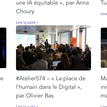
une IA équitable », par Anna
Tu
Choury
Lire
Lire la suite
ue
#Atelier574 – « La place de
Ma
l'humain dans le Digital »,
in
par Olivier Bas
ma
Lire la suite
Lire