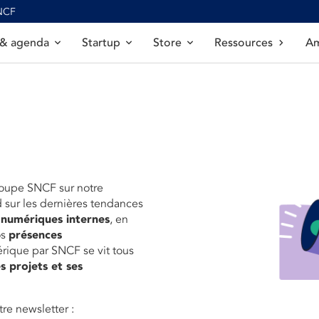
SNCF
 & agenda
Startup
Store
Ressources
Am
roupe SNCF sur notre
d sur les dernières tendances
 numériques internes
, en
os
présences
érique par SNCF se vit tous
s projets et ses
re newsletter :