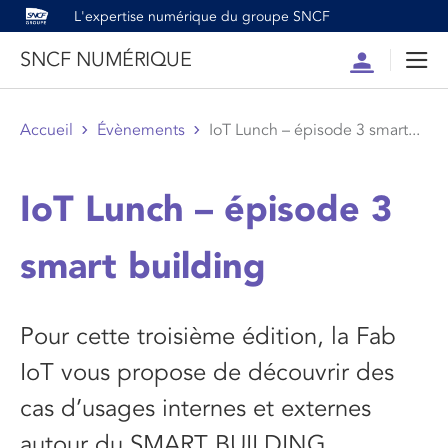
L'expertise numérique du groupe SNCF
SNCF NUMÉRIQUE
Compte
Men
Accueil
Évènements
IoT Lunch – épisode 3 smart...
IoT Lunch – épisode 3
smart building
Pour cette troisième édition, la Fab
IoT vous propose de découvrir des
cas d’usages internes et externes
autour du SMART BUILDING.