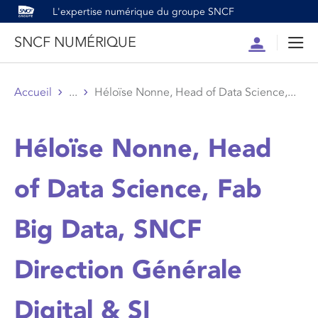
L'expertise numérique du groupe SNCF
SNCF NUMÉRIQUE
Compte
Men
Accueil
...
Héloïse Nonne, Head of Data Science,...
Héloïse Nonne, Head
of Data Science, Fab
Big Data, SNCF
Direction Générale
Digital & SI