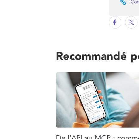
Cons
Recommandé po
De l’API au MCP : comm