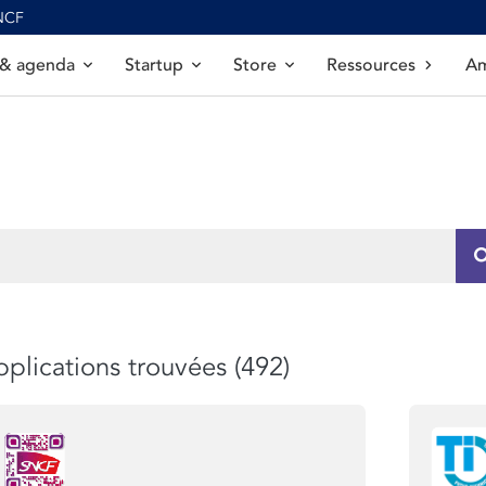
SNCF
 & agenda
Startup
Store
Ressources
Am
plications trouvées (492)