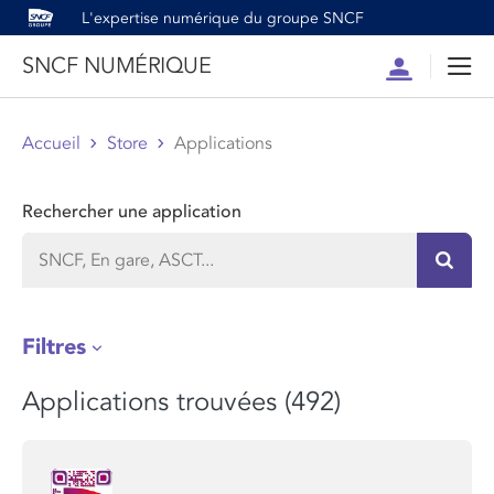
L'expertise numérique du groupe SNCF
SNCF NUMÉRIQUE
Compte
Men
Accueil
Store
Applications
Rechercher une application
Recher
Filtres
Applications trouvées (492)