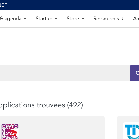
SNCF
 & agenda
Startup
Store
Ressources
Am
plications trouvées (492)