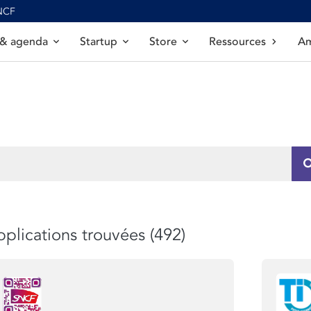
SNCF
 & agenda
Startup
Store
Ressources
Am
plications trouvées (492)