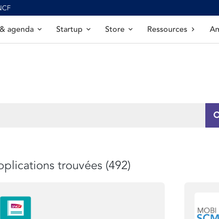
SNCF
 & agenda
Startup
Store
Ressources
Am
plications trouvées (492)