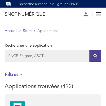
L'expertise numérique du groupe SNCF
SNCF NUMÉRIQUE
Compte
Men
Accueil
Store
Applications
Rechercher une application
Recher
Filtres
Applications trouvées (492)