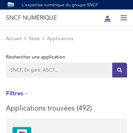
L'expertise numérique du groupe SNCF
SNCF NUMÉRIQUE
Compte
Men
Accueil
Store
Applications
Rechercher une application
Recher
Filtres
Applications trouvées (492)