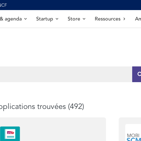
SNCF
 & agenda
Startup
Store
Ressources
Am
plications trouvées (492)