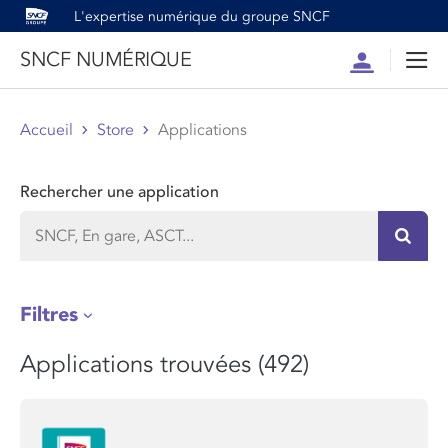
L'expertise numérique du groupe SNCF
SNCF NUMÉRIQUE
Compte
Men
Accueil
Store
Applications
Rechercher une application
Recher
Filtres
Applications trouvées (492)