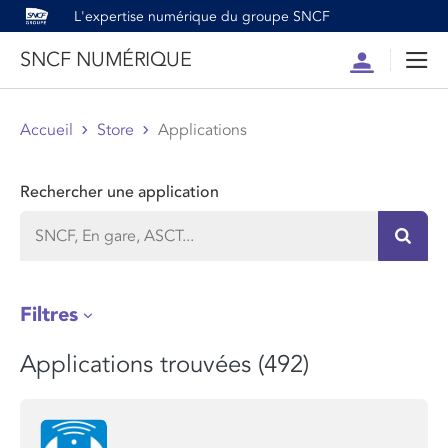
L'expertise numérique du groupe SNCF
SNCF NUMÉRIQUE
Compte
Men
Accueil
Store
Applications
Rechercher une application
Recher
Filtres
Applications trouvées (492)