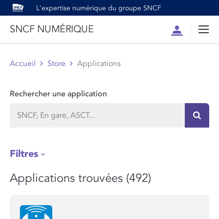
L'expertise numérique du groupe SNCF
SNCF NUMÉRIQUE
Compte
Men
Accueil
Store
Applications
Rechercher une application
Recher
Filtres
Applications trouvées (492)