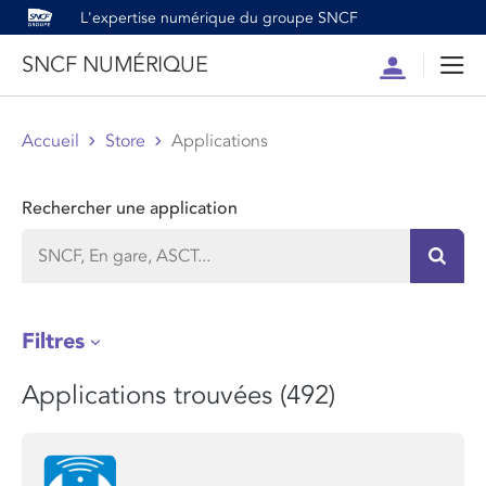
L'expertise numérique du groupe SNCF
SNCF NUMÉRIQUE
Compte
Men
Accueil
Store
Applications
Rechercher une application
Recher
Filtres
Applications trouvées (492)