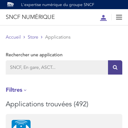
L'expertise numérique du groupe SNCF
SNCF NUMÉRIQUE
Compte
Men
Accueil
Store
Applications
Rechercher une application
Recher
Filtres
Applications trouvées (492)