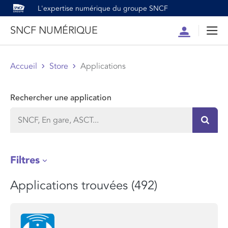
L'expertise numérique du groupe SNCF
SNCF NUMÉRIQUE
Compte
Men
Accueil
Store
Applications
Rechercher une application
Recher
Filtres
Applications trouvées (492)