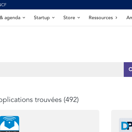
SNCF
 & agenda
Startup
Store
Ressources
Am
plications trouvées (492)