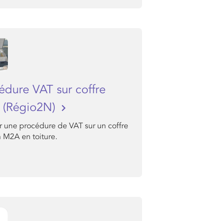
édure VAT sur coffre
 (Régio2N)
r une procédure de VAT sur un coffre
n M2A en toiture.