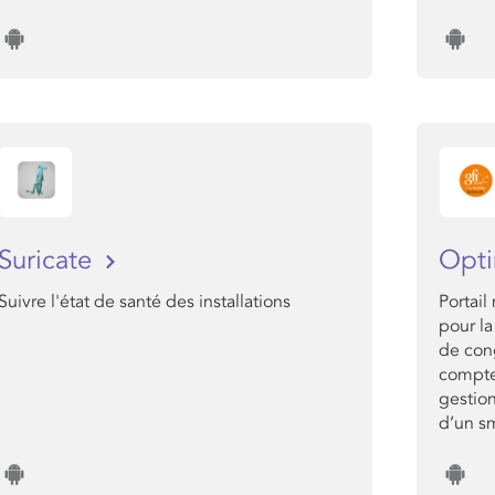
Suricate
Opt
Suivre l'état de santé des installations
Portai
pour la
de cong
compteu
gestion
d’un s