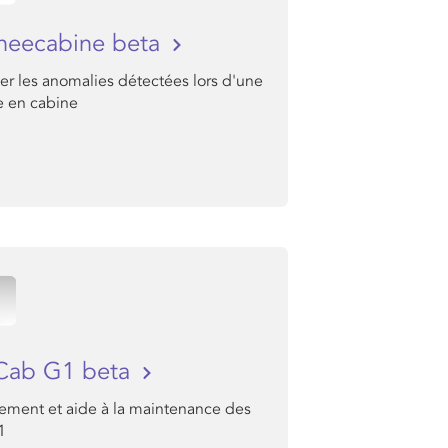
neecabine beta
er les anomalies détectées lors d'une
e en cabine
Cab G1 beta
nement et aide à la maintenance des
1