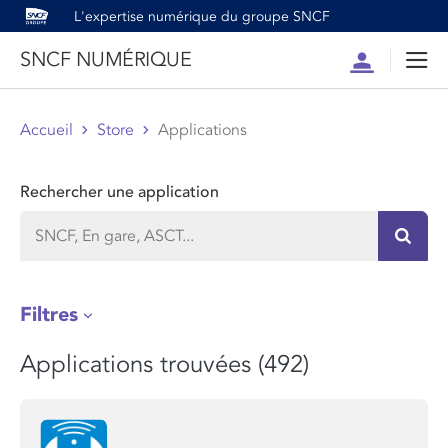
L'expertise numérique du groupe SNCF
SNCF NUMÉRIQUE
Compte
Men
Accueil
Store
Applications
Rechercher une application
Recher
Filtres
Applications trouvées (492)