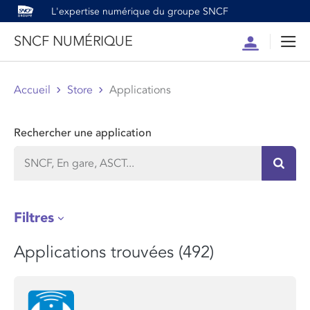
L'expertise numérique du groupe SNCF
SNCF NUMÉRIQUE
Compte
Men
Accueil
Store
Applications
Rechercher une application
Recher
Filtres
Applications trouvées (492)