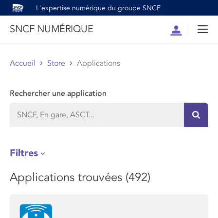
L'expertise numérique du groupe SNCF
SNCF NUMÉRIQUE
Compte
Men
Accueil
Store
Applications
Rechercher une application
Recher
Filtres
Applications trouvées (492)