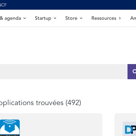
SNCF
 & agenda
Startup
Store
Ressources
Am
plications trouvées (492)