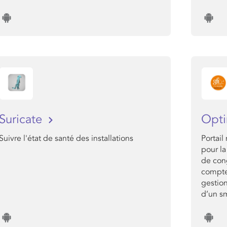
Suricate
Opt
Suivre l'état de santé des installations
Portai
pour la
de cong
compteu
gestion
d’un s