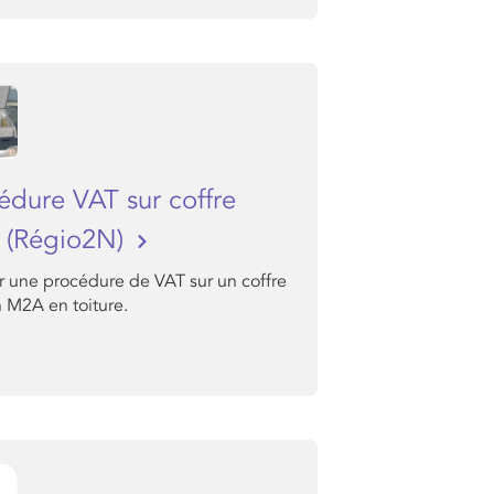
édure VAT sur coffre
 (Régio2N)
r une procédure de VAT sur un coffre
n M2A en toiture.