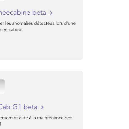
neecabine beta
er les anomalies détectées lors d'une
e en cabine
Cab G1 beta
nement et aide à la maintenance des
1