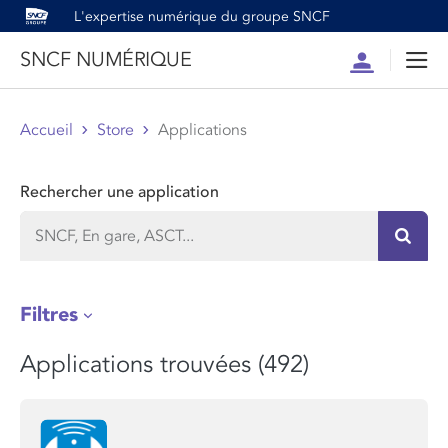
L'expertise numérique du groupe SNCF
SNCF NUMÉRIQUE
Compte
Men
Accueil
Store
Applications
Rechercher une application
Recher
Filtres
Applications trouvées (492)