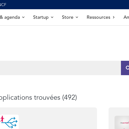
SNCF
 & agenda
Startup
Store
Ressources
Am
plications trouvées (492)