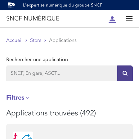
L'expertise numérique du groupe SNCF
SNCF NUMÉRIQUE
Compte
Men
Accueil
Store
Applications
Rechercher une application
Recher
Filtres
Applications trouvées (492)