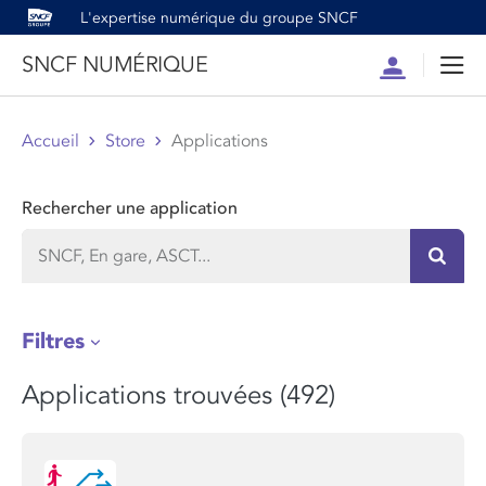
L'expertise numérique du groupe SNCF
SNCF NUMÉRIQUE
Compte
Men
Accueil
Store
Applications
Rechercher une application
Recher
Filtres
Applications trouvées (492)