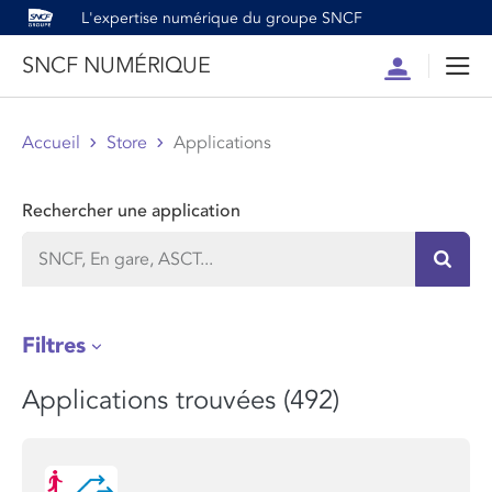
L'expertise numérique du groupe SNCF
SNCF NUMÉRIQUE
Compte
Men
Accueil
Store
Applications
Rechercher une application
Recher
Filtres
Applications trouvées (492)