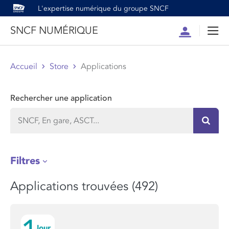
L'expertise numérique du groupe SNCF
SNCF NUMÉRIQUE
Compte
Men
Accueil
Store
Applications
Rechercher une application
Recher
Filtres
Applications trouvées (492)