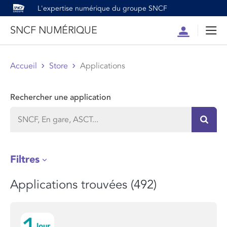
L'expertise numérique du groupe SNCF
SNCF NUMÉRIQUE
Compte
Men
Accueil
Store
Applications
Rechercher une application
Recher
Filtres
Applications trouvées (492)