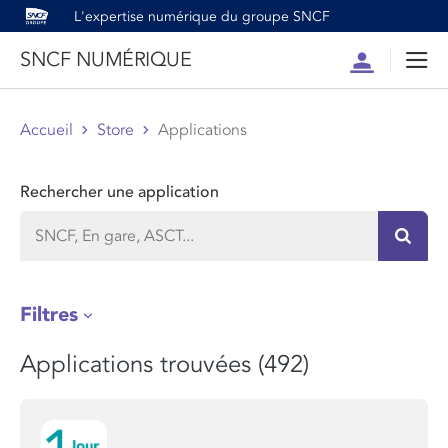
L'expertise numérique du groupe SNCF
SNCF NUMÉRIQUE
Compte
Men
Accueil
Store
Applications
Rechercher une application
Recher
Filtres
Applications trouvées (492)