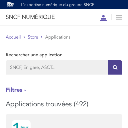
L'expertise numérique du groupe SNCF
SNCF NUMÉRIQUE
Compte
Men
Accueil
Store
Applications
Rechercher une application
Recher
Filtres
Applications trouvées (492)