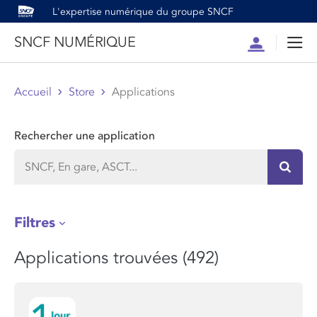
L'expertise numérique du groupe SNCF
SNCF NUMÉRIQUE
Compte
Men
Accueil
Store
Applications
Rechercher une application
Recher
Filtres
Applications trouvées (492)