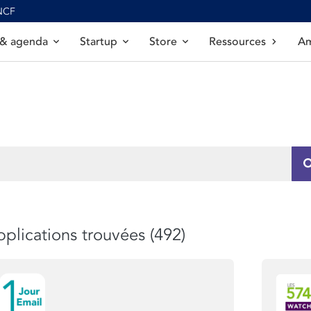
SNCF
 & agenda
Startup
Store
Ressources
Am
plications trouvées (492)