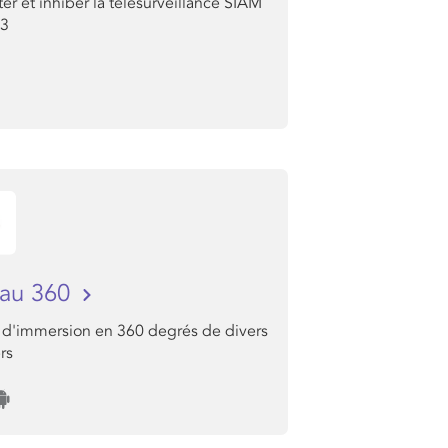
er et inhiber la télésurveillance SIAM
T3
eau 360
 d'immersion en 360 degrés de divers
rs