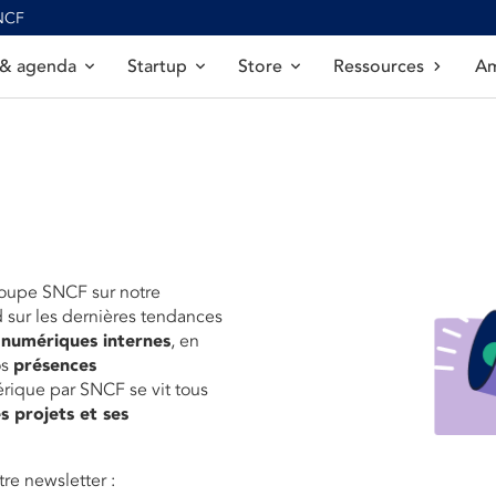
SNCF
 & agenda
Startup
Store
Ressources
Am
roupe SNCF sur notre
d sur les dernières tendances
 numériques internes
, en
os
présences
érique par SNCF se vit tous
s projets et ses
re newsletter :