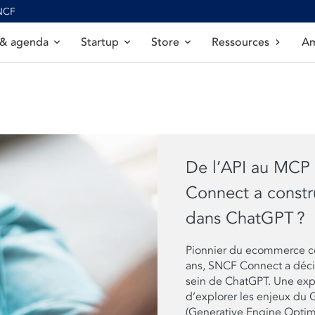
SNCF
 & agenda
Startup
Store
Ressources
Am
De l’API au MCP
Connect a constru
dans ChatGPT ?
Pionnier du ecommerce co
ans, SNCF Connect a déci
sein de ChatGPT. Une exp
d’explorer les enjeux du
(Generative Engine Optim