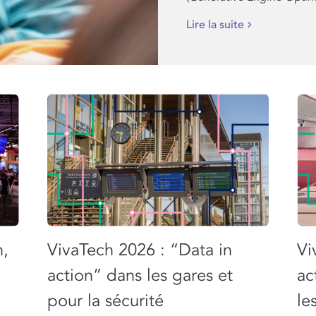
Lire la suite
h,
VivaTech 2026 : “Data in
Vi
action” dans les gares et
ac
pour la sécurité
le