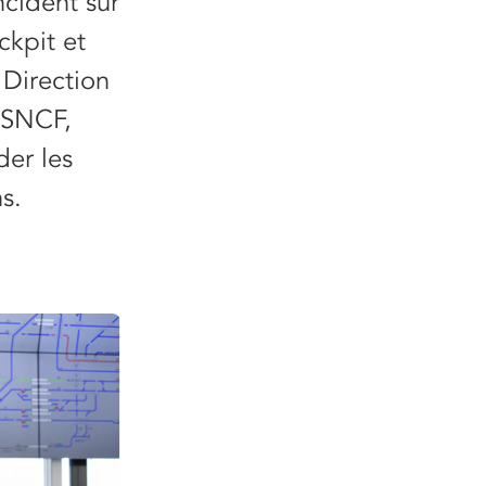
ncident sur
ckpit et
 Direction
 SNCF,
der les
s.