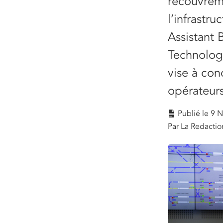
recouvreme
l’infrastr
Assistant 
Technolog
vise à con
opérateurs
Publié le
9 N
Par La Redactio