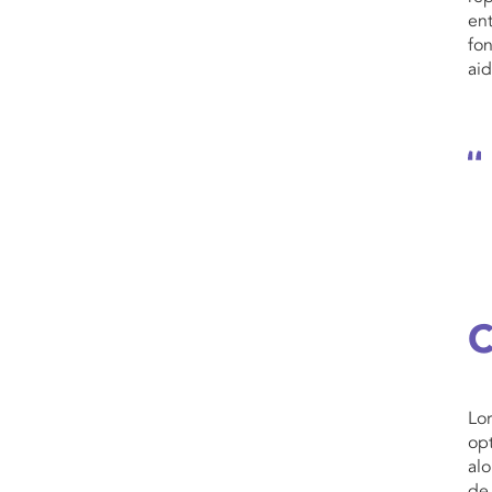
ent
fon
aid
C
Lor
opt
alo
de 