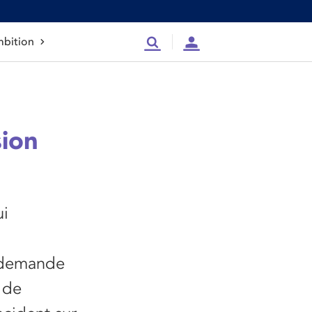
bition
Recherche
Compte
sion
ui
, demande
 de