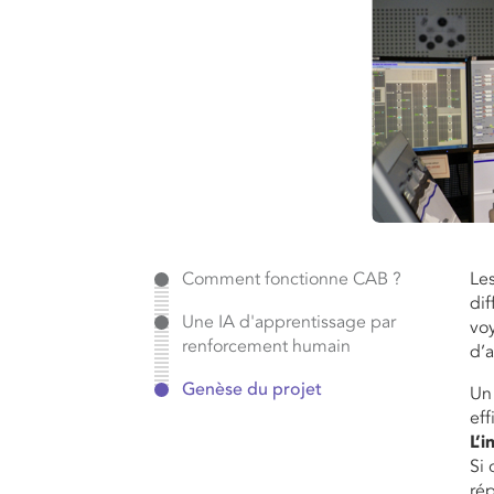
Comment fonctionne CAB ?
Le
dif
Une IA d'apprentissage par
voy
renforcement humain
d’a
Genèse du projet
Un 
eff
L’i
Si 
rép