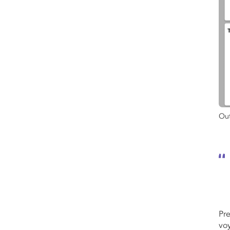
Out
Pr
voy