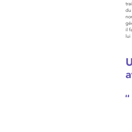
tra
du 
no
géo
il 
lui
U
a