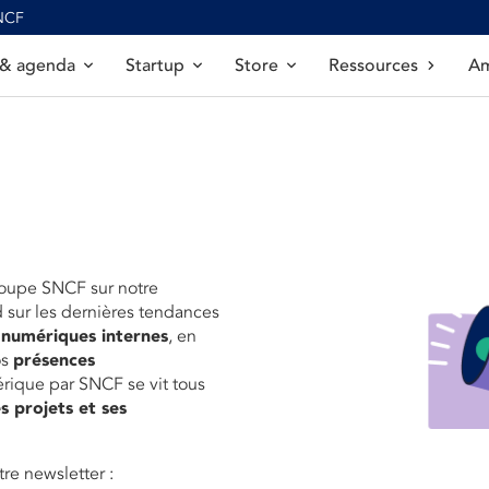
SNCF
 & agenda
Startup
Store
Ressources
Am
roupe SNCF sur notre
d sur les dernières tendances
 numériques internes
, en
os
présences
érique par SNCF se vit tous
s projets et ses
re newsletter :