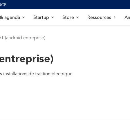
SNCF
 & agenda
Startup
Store
Ressources
Am
T (android entreprise)
entreprise)
installations de traction électrique