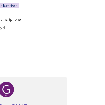
es humaines
Smartphone
oid