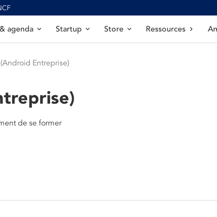
SNCF
 & agenda
Startup
Store
Ressources
Am
(Android Entreprise)
treprise)
ment de se former