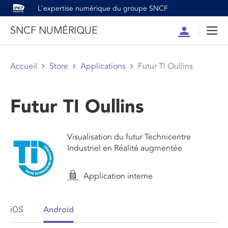
L'expertise numérique du groupe SNCF
SNCF NUMÉRIQUE
Compte
Men
Accueil
Store
Applications
Futur TI Oullins
Futur TI Oullins
Visualisation du futur Technicentre
Industriel en Réalité augmentée
Application interne
iOS
Android