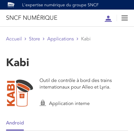
L'expertise numérique du groupe SNCF
SNCF NUMÉRIQUE
Compte
Men
Accueil
Store
Applications
Kabi
Kabi
Outil de contrôle à bord des trains
internationaux pour Alleo et Lyria.
Application interne
Android